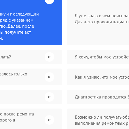
тику и последующий
Я уже знаю в чем неиспра
ряд с указанием
Для чего проводить диагн
во. Далее, после
ы получите акт
н.
лать?
Я хочу, чтобы мое устрой
валось только
Как я узнаю, что мое устр
Диагностика проводится 
во после ремонта
Возможно ли получать обр
орого я
выполнения ремонтных р