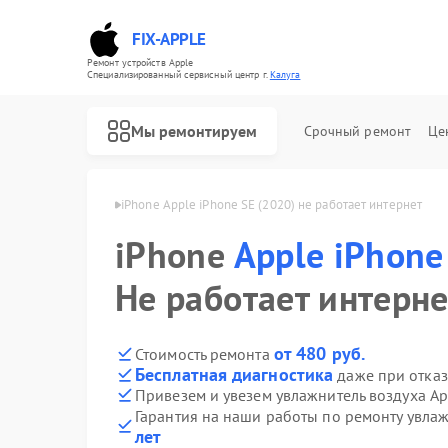
FIX-APPLE
Ремонт устройств Apple
Специализированный cервисный центр г.
Калуга
Мы ремонтируем
Срочный ремонт
Це
e SE (2020) в Калуге
iPhone Apple iPhone SE (2020) не работает интернет
iPhone
Apple iPhone
Не работает интерне
от 480 руб.
Стоимость ремонта
Бесплатная диагностика
даже при отказ
Привезем и увезем увлажнитель воздуха Ap
Гарантия на наши работы по ремонту увла
лет