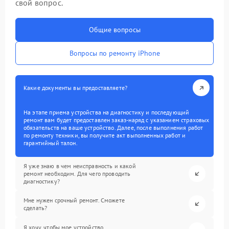
свой вопрос.
Общие вопросы
Вопросы по ремонту iPhone
Какие документы вы предоставляете?
На этапе приема устройства на диагностику и последующий
ремонт вам будет предоставлен заказ-наряд с указанием страховых
обязательств на ваше устройство. Далее, после выполнения работ
по ремонту техники, вы получите акт выполненных работ и
гарантийный талон.
Я уже знаю в чем неисправность и какой
ремонт необходим. Для чего проводить
диагностику?
Мне нужен срочный ремонт. Сможете
сделать?
Я хочу, чтобы мое устройство