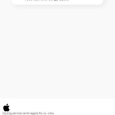
СЦ klg.service-centr-apple-fix.ru - сеть