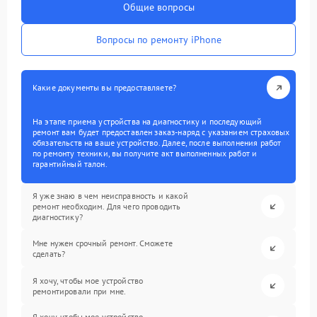
Общие вопросы
Вопросы по ремонту iPhone
Какие документы вы предоставляете?
На этапе приема устройства на диагностику и последующий
ремонт вам будет предоставлен заказ-наряд с указанием страховых
обязательств на ваше устройство. Далее, после выполнения работ
по ремонту техники, вы получите акт выполненных работ и
гарантийный талон.
Я уже знаю в чем неисправность и какой
ремонт необходим. Для чего проводить
диагностику?
Мне нужен срочный ремонт. Сможете
сделать?
Я хочу, чтобы мое устройство
ремонтировали при мне.
Я хочу, чтобы мое устройство