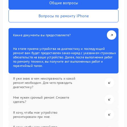
Общие вопросы
Вопросы по ремонту iPhone
Какие документы вы предоставляете?
На этапе приема устройства на диагностику и последующий
ремонт вам будет предоставлен заказ-наряд с указанием страховых
обязательств на ваше устройство. Далее, после выполнения работ
по ремонту техники, вы получите акт выполненных работ и
гарантийный талон.
Я уже знаю в чем неисправность и какой
ремонт необходим. Для чего проводить
диагностику?
Мне нужен срочный ремонт. Сможете
сделать?
Я хочу, чтобы мое устройство
ремонтировали при мне.
Я хочу, чтобы мое устройство