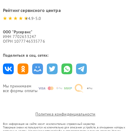
Рейтинг сервисного центра
4.9-5.0
ООО "Русервис"
ИНН 7702633247
ОГРН 1077746335776
Поделиться в соц. сетях:
Мы принимаем
все формы оплаты
Политика конфиденциальности
Вся информация на сайте носит исключительно справочный характер.
Товарные знаки используются исключительно для описания устройств, в отношении которых
сервисные центры klg.service-centr-apple-fix.ru предоставляют услуги по ремонту. Услуги