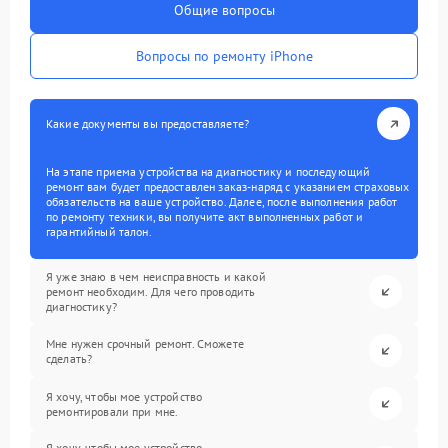
Общие вопросы
Вопросы по ремонту iPhone
Какие документы вы предоставляете?
На этапе приема устройства на диагностику и последующий
ремонт вам будет предоставлен заказ-наряд с указанием страховых
обязательств на ваше устройство. Далее, после выполнения работ
по ремонту техники, вы получите акт выполненных работ и
гарантийный талон.
Я уже знаю в чем неисправность и какой
ремонт необходим. Для чего проводить
диагностику?
Мне нужен срочный ремонт. Сможете
сделать?
Я хочу, чтобы мое устройство
ремонтировали при мне.
Я хочу, чтобы мое устройство