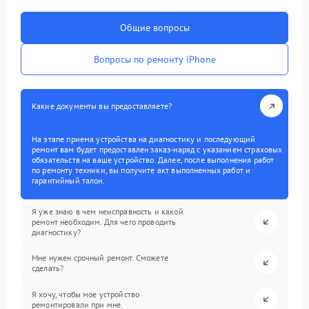
Общие вопросы
Вопросы по ремонту iPhone
Какие документы вы предоставляете?
На этапе приема устройства на диагностику и последующий
ремонт вам будет предоставлен заказ-наряд с указанием страховых
обязательств на ваше устройство. Далее, после выполнения работ
по ремонту техники, вы получите акт выполненных работ и
гарантийный талон.
Я уже знаю в чем неисправность и какой
ремонт необходим. Для чего проводить
диагностику?
Мне нужен срочный ремонт. Сможете
сделать?
Я хочу, чтобы мое устройство
ремонтировали при мне.