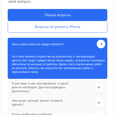
свой вопрос.
Общие вопросы
Вопросы по ремонту iPhone
Какие документы вы предоставляете?
На этапе приема устройства на диагностику и последующий
ремонт вам будет предоставлен заказ-наряд с указанием страховых
обязательств на ваше устройство. Далее, после выполнения работ
по ремонту техники, вы получите акт выполненных работ и
гарантийный талон.
Я уже знаю в чем неисправность и какой
ремонт необходим. Для чего проводить
диагностику?
Мне нужен срочный ремонт. Сможете
сделать?
Я хочу, чтобы мое устройство