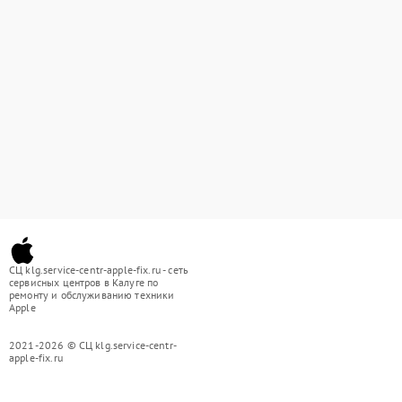
СЦ klg.service-centr-apple-fix.ru - сеть
сервисных центров в Калуге по
ремонту и обслуживанию техники
Apple
2021-2026 © СЦ klg.service-centr-
apple-fix.ru