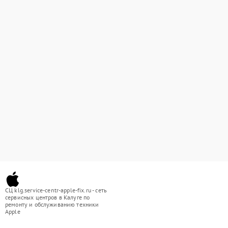
СЦ klg.service-centr-apple-fix.ru - сеть
сервисных центров в Калуге по
ремонту и обслуживанию техники
Apple