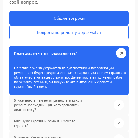
свой вопрос.
Общие вопросы
Вопросы по ремонту apple watch
Какие документы вы предоставляете?
На этапе приема устройства на диагностику и последующий
ремонт вам будет предоставлен заказ-наряд с указанием страховых
обязательств на ваше устройство. Далее, после выполнения работ
по ремонту техники, вы получите акт выполненных работ и
гарантийный талон.
Я уже знаю в чем неисправность и какой
ремонт необходим. Для чего проводить
диагностику?
Мне нужен срочный ремонт. Сможете
сделать?
Я хочу, чтобы мое устройство