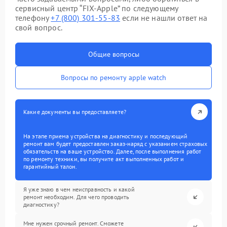
сервисный центр “FIX-Apple” по следующему
телефону
+7 (800) 301-55-83
если не нашли ответ на
свой вопрос.
Общие вопросы
Вопросы по ремонту apple watch
Какие документы вы предоставляете?
На этапе приема устройства на диагностику и последующий
ремонт вам будет предоставлен заказ-наряд с указанием страховых
обязательств на ваше устройство. Далее, после выполнения работ
по ремонту техники, вы получите акт выполненных работ и
гарантийный талон.
Я уже знаю в чем неисправность и какой
ремонт необходим. Для чего проводить
диагностику?
Мне нужен срочный ремонт. Сможете