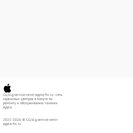
СЦ klg.service-centr-apple-fix.ru - сеть
сервисных центров в Калуге по
ремонту и обслуживанию техники
Apple
2021-2026 © СЦ klg.service-centr-
apple-fix.ru