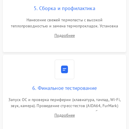
5. Сборка и профилактика
Нанесение свежей термопасты с высокой
теплопроводностью и замена термопрокладок. Установка
системы охлаждения, подключение всех внутренних
Подробнее
шлейфов, модулей памяти и накопителей. Предварительная
сборка корпуса.
6. Финальное тестирование
Запуск ОС и проверка периферии (клавиатура, тачпад, Wi-Fi,
звук, камера). Проведение стресс-тестов (AIDA64, FurMark)
для контроля температурного режима и стабильности
Подробнее
системы под пиковой нагрузкой.