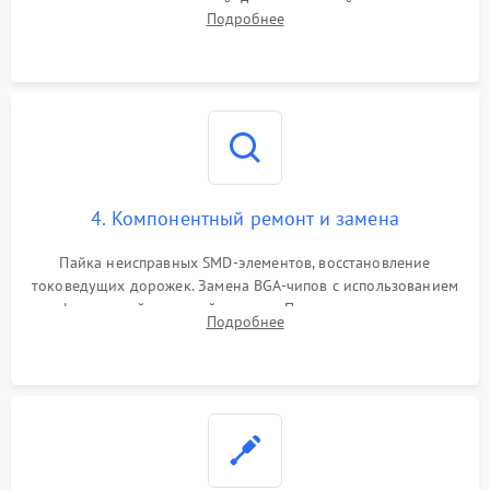
дежурных напряжений. Проверка цепей питания,
Подробнее
мультиконтроллера, процессора и видеочипа.
4. Компонентный ремонт и замена
Пайка неисправных SMD-элементов, восстановление
токоведущих дорожек. Замена BGA-чипов с использованием
инфракрасной паяльной станции. Прошивка микросхемы
Подробнее
BIOS или замена поврежденных портов USB