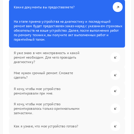
Какие документы вы предоставляете?
На этапе приема устройства на диагностику и последующий
ремонт вам будет предоставлен заказ-наряд с указанием страховых
обязательств на ваше устройство. Далее, после выполнения работ
по ремонту техники, вы получите акт выполненных работ и
гарантийный талон.
Я уже знаю в чем неисправность и какой
ремонт необходим. Для чего проводить
диагностику?
Мне нужен срочный ремонт. Сможете
сделать?
Я хочу, чтобы мое устройство
ремонтировали при мне.
Я хочу, чтобы мое устройство
ремонтировалось только оригинальными
запчастями.
Как я узнаю, что мое устройство готово?