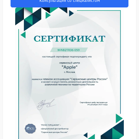
Консультация со специалистом
Износ или механическое повреждение лазерной
головки.
Сбой логической платы управления приводом.
Для точного определения причины неполадки
требуется специальное оборудование.
Своевременный и правильный ремонт
предотвращает усугубление ситуации. Сервис Apple
предполагает детальный анализ устройства, что
гарантирует точность определения неисправности.
Этапы работы при обращении в мастерскую:
Первичный осмотр ноутбука и тестирование
привода.
Разборка корпуса и извлечение нерабочего модуля.
Замена или ремонт вышедших из строя деталей.
После завершения всех процедур выполняется
сборка и финальное тестирование. Для решения
этой задачи рекомендуем обратиться в
проверенный сервисный центр Apple. Опытные
инженеры такого центра проведут все работы
оперативно и с надлежащим качеством, используя
оригинальные комплектующие.