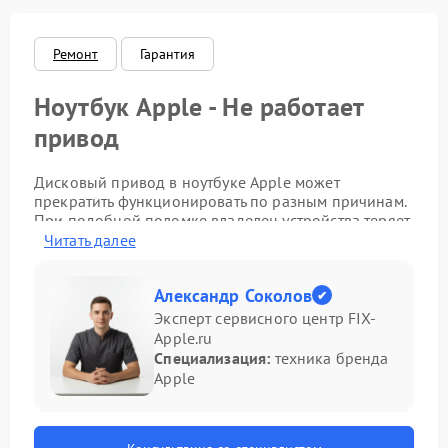
Ремонт
Гарантия
Ноутбук Apple - Не работает
привод
Дисковый привод в ноутбуке Apple может
прекратить функционировать по разным причинам.
При подобной поломке владелец устройства теряет
возможность чтения дисков, что ограничивает
Читать далее
функциональность лэптопа. Наиболее эффективным
решением в данной ситуации является обращение к
Александр Соколов
специалистам для профессиональной диагностики
и последующего устранения проблемы. Ремонт
Эксперт сервисного центр FIX-
Apple в квалифицированной мастерской позволяет
Apple.ru
вернуть работоспособность компоненту.
Специализация:
техника бренда
Apple
Основные причины выхода из строя привода:
Накопление пыли и мелкого мусора внутри
механизма.