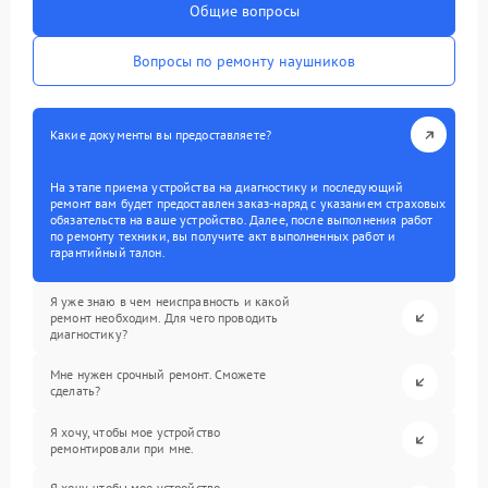
Общие вопросы
Вопросы по ремонту наушников
Какие документы вы предоставляете?
На этапе приема устройства на диагностику и последующий
ремонт вам будет предоставлен заказ-наряд с указанием страховых
обязательств на ваше устройство. Далее, после выполнения работ
по ремонту техники, вы получите акт выполненных работ и
гарантийный талон.
Я уже знаю в чем неисправность и какой
ремонт необходим. Для чего проводить
диагностику?
Мне нужен срочный ремонт. Сможете
сделать?
Я хочу, чтобы мое устройство
ремонтировали при мне.
Я хочу, чтобы мое устройство