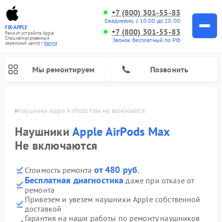
+7 (800) 301-55-83
Ежедневно, с 10:00 до 20:00
FIX-APPLE
+7 (800) 301-55-83
Ремонт устройств Apple
Специализированный
Звонок бесплатный по РФ
cервисный центр г.
Калуга
Мы ремонтируем
Позвонить
алуге
Наушники Apple AirPods Max не включаются
Наушники
Apple AirPods Max
Не включаются
от 480 руб.
Стоимость ремонта
Бесплатная диагностика
даже при отказе от
ремонта
Привезем и увезем наушники Apple собственной
доставкой
Гарантия на наши работы по ремонту наушников