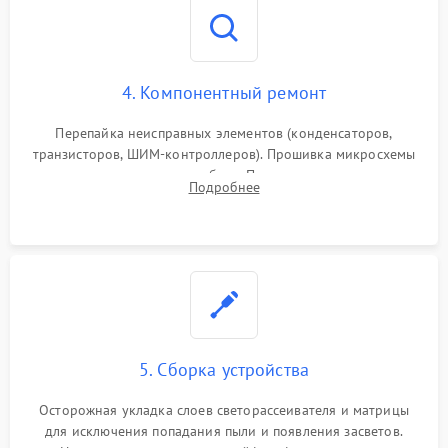
4. Компонентный ремонт
Перепайка неисправных элементов (конденсаторов,
транзисторов, ШИМ-контроллеров). Прошивка микросхемы
памяти при программных сбоях. При поломке подсветки —
Подробнее
разборка матрицы и замена выгоревших светодиодов.
5. Сборка устройства
Осторожная укладка слоев светорассеивателя и матрицы
для исключения попадания пыли и появления засветов.