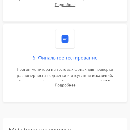
Надежное подключение шлейфов, фиксация плат и
Подробнее
аккуратное защелкивание пластикового корпуса монитора.
6. Финальное тестирование
Прогон монитора на тестовых фонах для проверки
равномерности подсветки и отсутствия искажений.
Проверка работоспособности всех портов (HDMI,
Подробнее
DisplayPort, VGA) и кнопок управления под нагрузкой в
течение пары часов.
FAQ. Ответы на вопросы