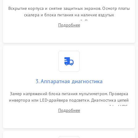
Вскрытие корпуса и снятие защитных экранов. Осмотр платы
скалера и блока питания на наличие вздутых
конденсаторов, прогаров, окислений. Проверка надежности
Подробнее
контактов и целостности шлейфов матрицы.
3. Аппаратная диагностика
Замер напряжений блока питания мультиметром. Проверка
инвертора или LED-драйвера подсветки. Диагностика цепей
питания скалера и тестирование сигналов на шлейфе LVDS
Подробнее